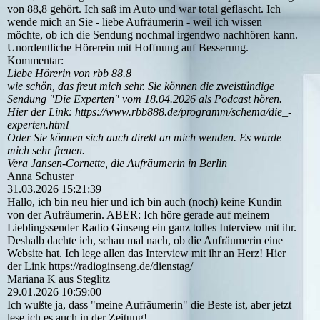
von 88,8 gehört. Ich saß im Auto und war total geflascht. Ich
wende mich an Sie - liebe Aufräumerin - weil ich wissen
möchte, ob ich die Sendung nochmal irgendwo nachhören kann.
Unordentliche Hörerein mit Hoffnung auf Besserung.
Kommentar:
Liebe Hörerin von rbb 88.8
wie schön, das freut mich sehr. Sie können die zweistündige
Sendung "Die Experten" vom 18.04.2026 als Podcast hören.
Hier der Link: https:­//­www.­rbb888.­de/­programm/­schema/­die_­
experten.­html
Oder Sie können sich auch direkt an mich wenden. Es würde
mich sehr freuen.
Vera Jansen-Cornette, die Aufräumerin in Berlin
Anna Schuster
31.03.2026
15:21:39
Hallo, ich bin neu hier und ich bin auch (noch) keine Kundin
von der Aufräumerin. ABER: Ich höre gerade auf meinem
Lieblingssender Radio Ginseng ein ganz tolles Interview mit ihr.
Deshalb dachte ich, schau mal nach, ob die Aufräumerin eine
Website hat. Ich lege allen das Interview mit ihr an Herz! Hier
der Link https:­//­radioginseng.­de/­dienstag/­
Mariana K aus Steglitz
29.01.2026
10:59:00
Ich wußte ja, dass "meine Aufräumerin" die Beste ist, aber jetzt
lese ich es auch in der Zeitung!