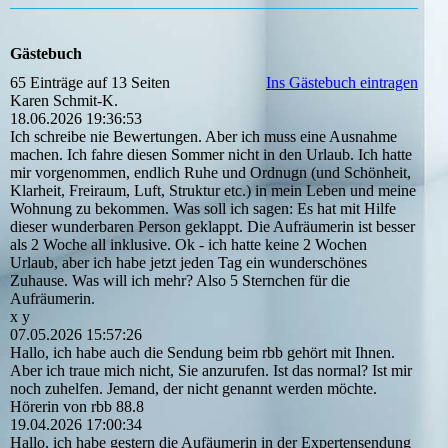
Gästebuch
65 Einträge auf 13 Seiten
Ins Gästebuch eintragen
Karen Schmit-K.
18.06.2026
19:36:53
Ich schreibe nie Bewertungen. Aber ich muss eine Ausnahme
machen. Ich fahre diesen Sommer nicht in den Urlaub. Ich hatte
mir vorgenommen, endlich Ruhe und Ordnugn (und Schönheit,
Klarheit, Freiraum, Luft, Struktur etc.) in mein Leben und meine
Wohnung zu bekommen. Was soll ich sagen: Es hat mit Hilfe
dieser wunderbaren Person geklappt. Die Aufräumerin ist besser
als 2 Woche all inklusive. Ok - ich hatte keine 2 Wochen
Urlaub, aber ich habe jetzt jeden Tag ein wunderschönes
Zuhause. Was will ich mehr? Also 5 Sternchen für die
Aufräumerin.
x y
07.05.2026
15:57:26
Hallo, ich habe auch die Sendung beim rbb gehört mit Ihnen.
Aber ich traue mich nicht, Sie anzurufen. Ist das normal? Ist mir
noch zuhelfen. Jemand, der nicht genannt werden möchte.
Hörerin von rbb 88.8
19.04.2026
17:00:34
Hallo, ich habe gestern die Aufäumerin in der Expertensendung